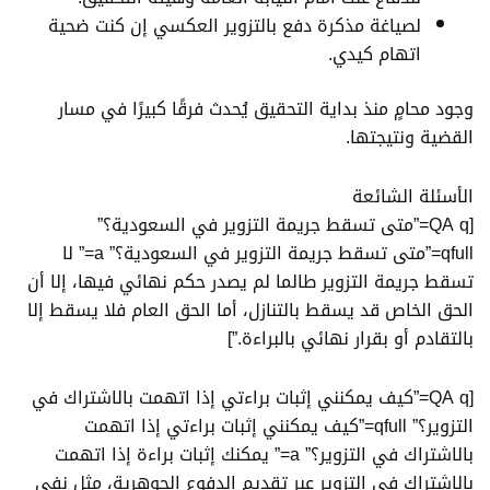
لصياغة مذكرة دفع بالتزوير العكسي إن كنت ضحية
اتهام كيدي.
وجود محامٍ منذ بداية التحقيق يُحدث فرقًا كبيرًا في مسار
القضية ونتيجتها.
الأسئلة الشائعة
[QA q=”متى تسقط جريمة التزوير في السعودية؟”
qfull=”متى تسقط جريمة التزوير في السعودية؟” a=” لا
تسقط جريمة التزوير طالما لم يصدر حكم نهائي فيها، إلا أن
الحق الخاص قد يسقط بالتنازل، أما الحق العام فلا يسقط إلا
بالتقادم أو بقرار نهائي بالبراءة.”]
[QA q=”كيف يمكنني إثبات براءتي إذا اتهمت بالاشتراك في
التزوير؟” qfull=”كيف يمكنني إثبات براءتي إذا اتهمت
بالاشتراك في التزوير؟” a=” يمكنك إثبات براءة إذا اتهمت
بالاشتراك في التزوير عبر تقديم الدفوع الجوهرية، مثل نفي