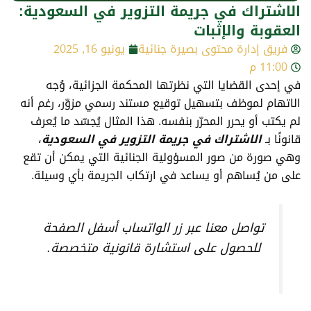
الاشتراك في جريمة التزوير في السعودية:
العقوبة والإثبات
فريق إدارة محتوى بصيرة جنائية
يونيو 16, 2025
11:00 م
في إحدى القضايا التي نظرتها المحكمة الجزائية، وُجه
الاتهام لموظف بتسهيل توقيع مستند رسمي مزوّر، رغم أنه
لم يكتب أو يحرر المحرّر بنفسه. هذا المثال يُجسّد ما يُعرف
قانونًا بـ
الاشتراك في جريمة التزوير في السعودية
،
وهي صورة من صور المسؤولية الجنائية التي يمكن أن تقع
على من يُساهم أو يساعد في ارتكاب الجريمة بأي وسيلة.
تواصل معنا عبر زر الواتساب أسفل الصفحة
للحصول على استشارة قانونية متخصصة.