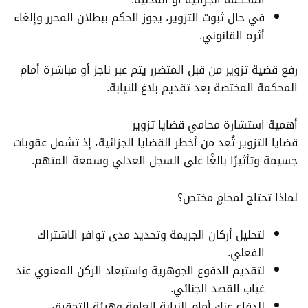
في حال ثبوت التزوير، يجوز الحكم ببطلان المحرر وإلغاء
أثره القانوني.
رفع قضية تزوير من قبل المتضرر يتم عبر ناجز أو مباشرة أمام
المحكمة المختصة بعد تقديم بلاغ للنيابة.
أهمية استشارة محامي قضايا تزوير
قضايا التزوير تُعد من أخطر القضايا الجزائية، إذ تشمل عقوبات
جسيمة وتأثيرًا بالغًا على السجل العدلي وسمعة المتهم.
لماذا تحتاج لمحامٍ مختص؟
لتحليل أركان الجريمة وتحديد مدى توافر الاشتراك
الفعلي.
لتقديم الدفوع الجوهرية واستبعاد الركن المعنوي عند
غياب القصد الجنائي.
للدفاع عنك أمام النيابة العامة وهيئة التحقيق.