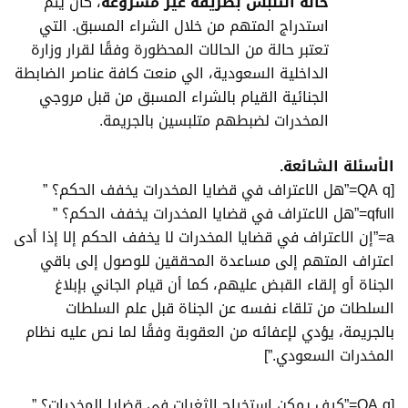
حالة التلبس بطريقة غير مشروعة
، كأن يتم
استدراج المتهم من خلال الشراء المسبق. التي
تعتبر حالة من الحالات المحظورة وفقًا لقرار
وزارة
الداخلية السعودية
، الي منعت كافة عناصر الضابطة
الجنائية القيام بالشراء المسبق من قبل مروجي
المخدرات لضبطهم متلبسين بالجريمة.
الأسئلة الشائعة.
[QA q=”هل الاعتراف في قضايا المخدرات يخفف الحكم؟ ”
qfull=”هل الاعتراف في قضايا المخدرات يخفف الحكم؟ ”
a=”إن الاعتراف في قضايا المخدرات لا يخفف الحكم إلا إذا أدى
اعتراف المتهم إلى مساعدة المحققين للوصول إلى باقي
الجناة أو إلقاء القبض عليهم، كما أن قيام الجاني بإبلاغ
السلطات من تلقاء نفسه عن الجناة قبل علم السلطات
بالجريمة، يؤدي لإعفائه من العقوبة وفقًا لما نص عليه نظام
المخدرات السعودي.”]
[QA q=”كيف يمكن استخراج الثغرات في قضايا المخدرات؟ ”