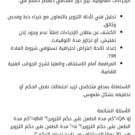
الإجراءات القانونية، يبرز دور المحامي كعنصر حاسم في:
تحليل فني لأدلة التزوير بالتعاون مع خبراء خط وفحص
وثائق.
الكشف عن بطلان الإجراءات (مثلاً عدم وجود إذن
تفتيش، أو تجاوز مدة التوقيف).
إعداد لائحة اعتراض احترافية تستوفي شروط المادة
198.
المرافعة أمام الاستئناف والعليا لشرح الجوانب الفنية
للقضية.
الاستعانة بمحامٍ متخصّص تزيد احتمالات نقض الحكم أو
تخفيفه بشكل ملموس.
الأسئلة الشائعة
[QA q=”كم مدة الطعن على حكم التزوير؟” qfull=”كم مدة
الطعن على حكم التزوير؟” a=” مدة الطعن على حكم التزوير
هي 30 يومًا للاستئناف من تاريخ تسلم الحكم.”]