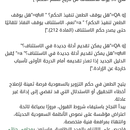
[QA q=”هل يوقف الطعن تنفيذ الحكم؟ ” qfull=”هل يوقف
الطعن تنفيذ الحكم؟ ” a=”نعم، الاستئناف يوقف النفاذ تلقائيًا
حتى يصدر حكم الاستئناف (المادة 212).”]
[QA q=”هل يمكن تقديم أدلة جديدة في الاستئناف؟”
qfull=”هل يمكن تقديم أدلة جديدة في الاستئناف؟” a=” يُقبل
الدليل الجديد إذا تعذر تقديمه أمام الدرجة الأولى لأسباب
خارجة عن الإرادة.”]
يتيح الطعن في حكم التزوير بالسعودية فرصة ثمينة لإصلاح
أخطاء التحقيق أو الاستدلال التي قد تفضي إلى إدانة غير
عادلة.
يبدأ النجاح باستيفاء شروط القبول، مرورًا بصياغة لائحة
اعتراض مؤسَّسة على نصوص الأنظمة السعودية الحديثة،
وانتهاءً بمرافعة فنية متخصصة.
فاحرص على الالتزام بالمدد النظامية، واستعن ب
محامي جنائي