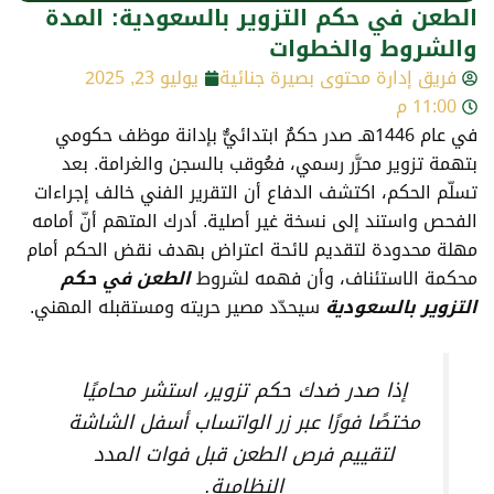
الطعن في حكم التزوير بالسعودية: المدة
والشروط والخطوات
فريق إدارة محتوى بصيرة جنائية
يوليو 23, 2025
11:00 م
في عام 1446هـ صدر حكمٌ ابتدائيٌّ بإدانة موظف حكومي
بتهمة تزوير محرَّر رسمي، فعُوقب بالسجن والغرامة. بعد
تسلّم الحكم، اكتشف الدفاع أن التقرير الفني خالف إجراءات
الفحص واستند إلى نسخة غير أصلية. أدرك المتهم أنّ أمامه
مهلة محدودة لتقديم لائحة اعتراض بهدف نقض الحكم أمام
محكمة الاستئناف، وأن فهمه لشروط
الطعن في حكم
التزوير بالسعودية
سيحدّد مصير حريته ومستقبله المهني.
إذا صدر ضدك حكم تزوير، استشر محاميًا
مختصًا فورًا عبر زر الواتساب أسفل الشاشة
لتقييم فرص الطعن قبل فوات المدد
النظامية.