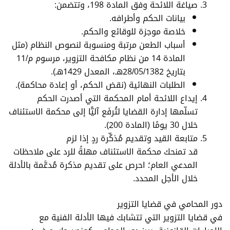
صياغة اللائحة وفق المادة 198، وتتضمن:
بيانات الحكم وأطرافه.
خلاصة موجزة للوقائع والحكم.
أسباب الطعن مرتبة ومنسوبة لنصوص النظام (مثل
المادة 14 من نظام مكافحة التزوير، مرسوم م/11
بتاريخ 28/05/1382هـ، المعدل 1429هـ).
الطلبات النهائية (نقض الحكم، أو إعادة محاكمة).
إيداع اللائحة أمام المحكمة التي أصدرت الحكم
تسلّمها إدارة القضايا لتُرفَع آليًّا إلى محكمة الاستئناف
خلال 30 يومًا (المادة 200).
متابعة القيد وتقديم مُذكِّرة ردٍ إذا لزم
قد تمنحك محكمة الاستئناف مهلةً للرد على ملاحظات
المدعي العام؛ احرص على تقديم مذكرة مُدعَّمة بالأدلة
خلال الأجل المحدد.
دور المحامي في قضايا التزوير
في قضايا التزوير التي تتشابك فيها الأدلة الفنية مع