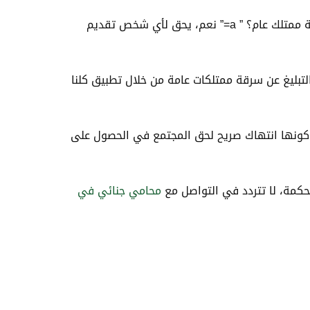
[QA q=”هل يحق لأي شخص تقديم شكوى ضد سرقة ممتلك عام؟ ” qfull=”هل يحق لأي شخص تقديم شكوى ضد سرقة ممتلك عام؟ ” a=” نعم، يحق لأي شخص تقديم
عن سرقة ممتلكات عامة؟ ” qfull=”كيف يمكن التبليغ عن سرقة ممتلكات عامة؟ ” a=” يمكن التبليغ عن سرقة ممتلكات عامة من خلال تطبيق كلنا
 كونها انتهاك صريح لحق المجتمع في الحصول على
حكمة، لا تتردد في التواصل مع
محامي جنائي في