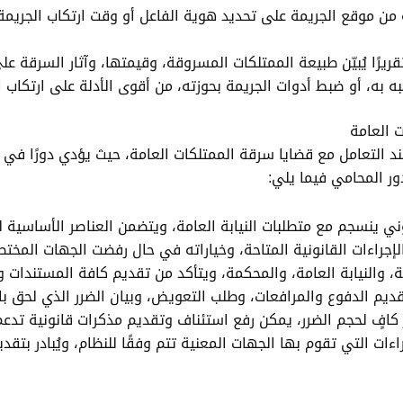
ة من موقع الجريمة على تحديد هوية الفاعل أو وقت ارتكاب الجريمة.
ريرًا يُبيّن طبيعة الممتلكات المسروقة، وقيمتها، وآثار السرقة عل
ه به، أو ضبط أدوات الجريمة بحوزته، من أقوى الأدلة على ارتكاب ا
 العامة
 عند التعامل مع قضايا سرقة الممتلكات العامة، حيث يؤدي دورًا ف
ر المحامي فيما يلي:
ينسجم مع متطلبات النيابة العامة، ويتضمن العناصر الأساسية للجري
إجراءات القانونية المتاحة، وخياراته في حال رفضت الجهات المخ
والنيابة العامة، والمحكمة، ويتأكد من تقديم كافة المستندات وا
يم الدفوع والمرافعات، وطلب التعويض، وبيان الضرر الذي لحق بال
افٍ لحجم الضرر، يمكن رفع استئناف وتقديم مذكرات قانونية تدعم
ات التي تقوم بها الجهات المعنية تتم وفقًا للنظام، ويُبادر بتقدي