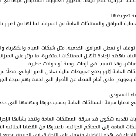
محكمة الجزائية للنظر فيها، وتطبيق العقوبات المنصوص عليها في ن
ية تعويضها
حماية المرافق والممتلكات العامة من السرقة، لما لها من أضرار ت
توقف أو تعطل المرافق الخدمية، مثل شبكات المياه والكهرباء وال
ف باهظة لإعادة تأهيل الممتلكات المتضررة، ما يؤثر على الميزاني
اشر، وقد تتسبب في أزمات يومية أو حوادث خطيرة.
ت العامة يُلزم بدفع تعويضات مالية تعادل الضرر الواقع، فضلًا عن 
 بتعويض مادي أمام القضاء عن الأضرار التي لحقت بهم نتيجة الجر
ضاء السعودي
مع قضايا سرقة الممتلكات العامة بحسب دورها ومهامها التي حدد
ات تقديم شكوى ضد سرقة الممتلكات العامة وتتخذ بشأنها الإجراء
ت العامة إلى المحاكم الجزائية، باعتبارها من القضايا الجنائية ال
هة الادعاء في هذه القضايا، وتعمل على التحقيق في الجريمة وجمع ا