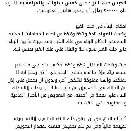
الحبس
مدة لا تزيد على
خمس سنوات
، و
الغرامة
بما لا يزيد
على
٣٠٠٠٠٠٠ ريال
، أو بإحدى هاتين العقوبتين.
احكام البناء في ملك الغير
وضحت
المواد 650 و651 و652
من نظام المعاملات المدنية
السعودي أحكام البناء في ملك الغير، وقد ميزت ما بين البناء
على ملك الغير بسوء نية والبناء على ملك الغير بحسن نية.
حيث وضحت المادتان 650 و651 أحكام البناء على ملك غير
بسوء نية، فإذا ما قام شخص البناء على أرض يعلم أنه لا
يملكها وأنها مملوكة لشخص آخر، وبدون أن يحصل على إذن
من المالك في ذلك، فإن من حق المالك أن يطلب إزالة ذلك
البناء على نفقة من أحدثه، مع التعويض عن الأضرار المادية
والمعنوية التي لحقت به.
كما له الحق في أن يبقي ذلك البناء المتوجب إزالته، ويتم
تقييمه مالياً ومن ثم يتم تخفيض قيمته بمقدار التعويض