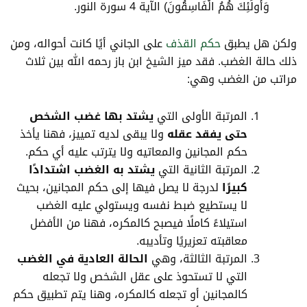
وَأُولَٰئِكَ هُمُ الْفَاسِقُونَ) الآية 4 سورة النور.
ولكن هل يطبق
حكم القذف
على الجاني أيًا كانت أحواله، ومن
ذلك حالة الغضب. فقد
ميز الشيخ
ابن باز
رحمه الله بين ثلاث
مراتب من الغضب وهي:
المرتبة الأولى التي
يشتد بها غضب الشخص
حتى يفقد عقله
ولا يبقى لديه تمييز، فهنا يأخذ
حكم المجانين والمعاتيه ولا يترتب عليه أي حكم.
المرتبة الثانية التي
يشتد به الغضب اشتدادًا
كبيرًا
لدرجة لا يصل فيها إلى حكم المجانين، بحيث
لا يستطيع ضبط نفسه ويستولي عليه الغضب
استيلاءً كاملًا فيصبح كالمكره، فهنا من الأفضل
معاقبته تعزيريًا وتأديبه.
المرتبة الثالثة، وهي
الحالة العادية في الغضب
التي لا تستحوذ على عقل الشخص ولا تجعله
كالمجانين أو تجعله كالمكره، وهنا يتم تطبيق حكم