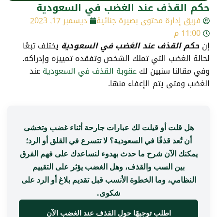
حكم القذف عند الغضب في السعودية
فريق إدارة محتوى بصيرة جنائية
ديسمبر 17, 2023
11:00 م
إن
حكم القذف عند الغضب في السعودية
يختلف تبعًا
لحالة الغضب التي تملك الشخص وتفقده تمييزه وإدراكه.
وفي مقالنا سنبين لك
عقوبة القذف في السعودية
عند
الغضب ومتى يتم الإعفاء منها.
هل قلت أو قيلت لك عبارات جارحة أثناء غضب وتخشى
أن تُعد قذفًا في السعودية؟ لا تتسرع في القلق أو الرد؛
يمكنك الآن شرح ما حدث بهدوء لنساعدك على فهم الفرق
بين السب والقذف، وهل الغضب يؤثر على التقييم
النظامي، وما الخطوة الأنسب قبل تقديم بلاغ أو الرد على
شكوى.
اطلب توجيهًا حول القذف عند الغضب الآن