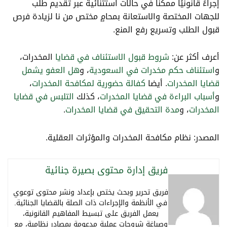
إجراءً قانونيًا ممكنًا في حالات استثنائية عبر تقديم طلب
للجهات المختصة والاستعانة بمحامٍ مختص من نا لزيادة فرص
قبول الطلب وتسريع رفع المنع.
أعرف أكثر عن:
شروط قبول الاستئناف في قضايا
المخدرات،
و
استئناف حكم مخدرات في السعودية
، و
هل العفو يشمل
قضايا المخدرات
. أيضا
كفالة حضورية لمكافحة المخدرات
،
و
أسباب البراءة في قضايا المخدرات
، كذلك
التلبس في قضايا
المخدرات
، و
مدة التحقيق في قضايا المخدرات
.
المصدر: نظام مكافحة المخدرات والمؤثرات العقلية.
فريق إدارة محتوى بصيرة جنائية
فريق تحرير وبحث يختص بإعداد ونشر محتوى توعوي
في الأنظمة والإجراءات ذات الصلة بالقضايا الجنائية.
يعمل الفريق على تبسيط المفاهيم القانونية،
وصياغة شروحات عملية مدعومة بمصادر نظامية، مع