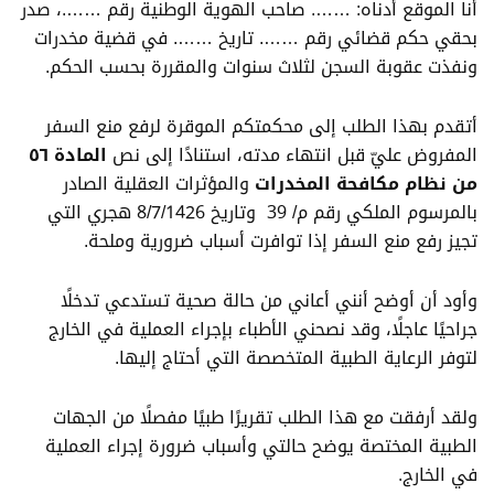
أنا الموقع أدناه: ……. صاحب الهوية الوطنية رقم …….، صدر
بحقي حكم قضائي رقم ……. تاريخ ……. في قضية مخدرات
ونفذت عقوبة السجن لثلاث سنوات والمقررة بحسب الحكم.
أتقدم بهذا الطلب إلى محكمتكم الموقرة لرفع منع السفر
المفروض عليّ قبل انتهاء مدته، استنادًا إلى نص
المادة ٥٦
من نظام مكافحة المخدرات
والمؤثرات العقلية الصادر
بالمرسوم الملكي رقم م/ 39 وتاريخ 8/7/1426 هجري التي
تجيز رفع منع السفر إذا توافرت أسباب ضرورية وملحة.
وأود أن أوضح أنني أعاني من حالة صحية تستدعي تدخلًا
جراحيًا عاجلًا، وقد نصحني الأطباء بإجراء العملية في الخارج
لتوفر الرعاية الطبية المتخصصة التي أحتاج إليها.
ولقد أرفقت مع هذا الطلب تقريرًا طبيًا مفصلًا من الجهات
الطبية المختصة يوضح حالتي وأسباب ضرورة إجراء العملية
في الخارج.