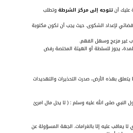
 عليك أن
تتوجه إلى مركز الشرطة
وتطلب
ضائي لإعداد الشكوى. حيث يجب أن تكون مكتوبة
وب غير مزعج وسهل الفهم.
مدة، يجوز للسلطة أو الهيئة المختصة رفض
 يتعلق بهذه الأرض، صدرت التحذيرات والتهديدات
ُهَا الَّذِينَ آَمَنُوا لا تَأْكُلُوا أَمْوَالَكُمْ بَيْنَكُمْ بِالْبَاطِلِ إِلا أَنْ تَكُونَ تِجَارَةً عَنْ تَرَاضٍ مِنْكُمْ ) النساء/29 . ولقول النبي صلى الله عليه وسلم : ( لا يحل مال امرئ
ا يعاقب عليه إلا بالغرامات. الجهة المسؤولة عن