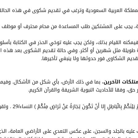
لمملكة العربية السعودية وترغب في تقديم شكوى في هذه الحالة
، يجب على المشتكين طلب المساعدة من محام محترف أو موظف ق
يمكنه القيام بذلك، ولكن يجب عليه توخي الحذر في الكتابة بأسل
طويلة مثل شهرين أو أكثر. وفي حالة تقديم الشكوى بعد هذه ال
ديم الشكاوى فور حدوثها ولا ينبغي تأخيرها.
تلكات الآخرين
، بما في ذلك الأرض، بأي شكل من الأشكال. وفيما
ق، وفقا للأحاديث النبوية الشريفة والقرآن الكريم.
لقوله تعالى : ( يَا أَيّ
ليه بالجلد والسجن، على عكس التعدي على الأراضي العامة، الذي ل