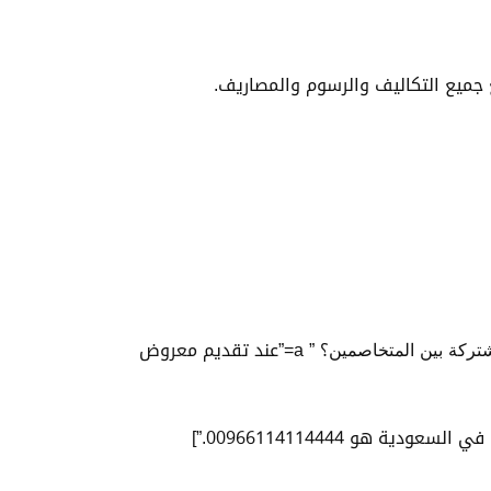
ع جميع التكاليف والرسوم والمصاريف.
[QA q=”ما هي ﻋﻘﻮﺑﺔ ﺍﻻﻋﺘﺪﺍء ﻋﻠﻰ ﺍﻻﺭﺍﺿﻲ ﺍﻟﻤﺸﺘﺮﻛﺔ ﺑﻴﻦ ﺍﻟﻤﺘﺨﺎﺻﻤﻴﻦ؟ ” qfull=”ما هي ﻋﻘﻮﺑﺔ ﺍﻻﻋﺘﺪﺍء ﻋﻠﻰ ﺍﻻﺭﺍﺿﻲ ﺍﻟﻤﺸﺘﺮﻛﺔ ﺑﻴﻦ ﺍﻟﻤﺘﺨﺎﺻﻤﻴﻦ؟ ” a=”عند تقديم معروض