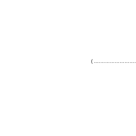
…………………. )