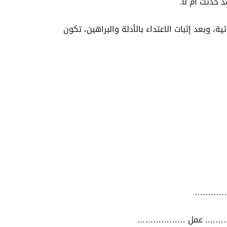
 حدثت أم لا.
وبعد إثبات الاعتداء بالأدلة والبراهين، تكون
………………
…………. عمل ………………