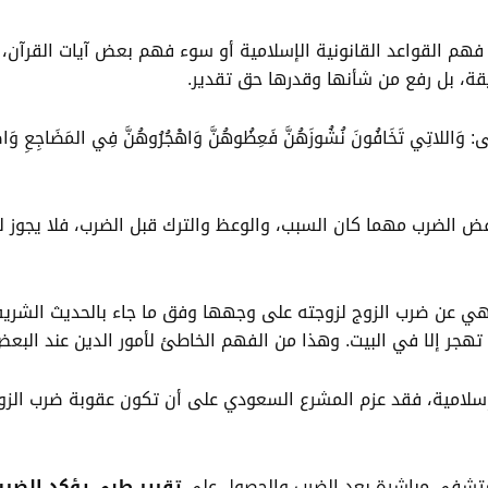
 فهم القواعد القانونية الإسلامية أو سوء فهم بعض آيات القرآن،
قة، بل رفع من شأنها وقدرها حق تقدير.
ي تَخَافُونَ نُشُوزَهُنَّ فَعِظُوهُنَّ وَاهْجُرُوهُنَّ فِي المَضَاجِعِ 
ض الضرب مهما كان السبب، والوعظ والترك قبل الضرب، فلا يجوز ل
هي عن ضرب الزوج لزوجته على وجهها وفق ما جاء بالحديث الشريف
 تهجر إلا في البيت. وهذا من الفهم الخاطئ لأمور الدين عند البعض
سلامية، فقد عزم المشرع السعودي على أن تكون عقوبة ضرب الزوج
مستشفى مباشرة بعد الضرب والحصول على
تقرير طبي يؤكد الضر