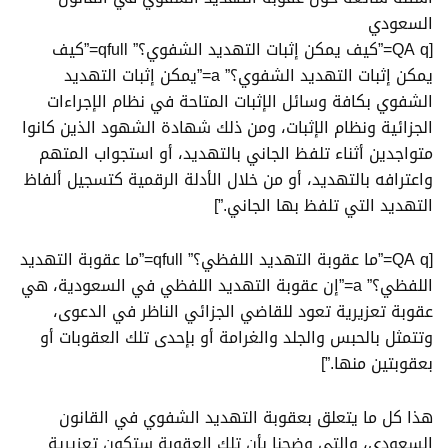
السعودي
[QA q=”كيف يمكن إثبات التهديد الشفوي؟” qfull=”كيف
يمكن إثبات التهديد الشفوي؟” a=”يمكن إثبات التهديد
الشفوي بكافة وسائل الإثبات المتاحة في نظام الإجراءات
الجزائية ونظام الإثبات، ومن ذلك شهادة الشهود الذين كانوا
متواجدين أثناء تلفظ الجاني بالتهديد، أو استجواب المتهم
واعترافه بالتهديد، أو من خلال الأدلة الرقمية كتسجيل ألفاظ
التهديد التي تلفظ بها الجاني.”]
[QA q=”ما عقوبة التهديد اللفظي؟” qfull=”ما عقوبة التهديد
اللفظي؟” a=”إن عقوبة التهديد اللفظي في السعودية، هي
عقوبة تعزيرية تعود للقاضي الجزائي الناظر في الدعوى،
وتتمثل بالحبس والجلد والغرامة أو بإحدى تلك العقوبات أو
بعقوبتين منها.”]
هذا كل ما يتعلق بعقوبة التهديد الشفوي في القانون
السعودي، والتي وضحنا بأن تلك العقوبة ستكون تعزيرية