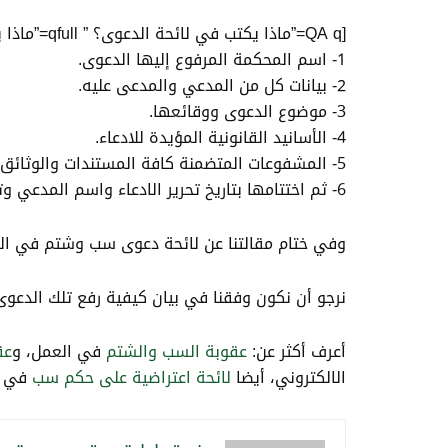
[QA q=”ماذا يكتب في لائحة الدعوى؟ ” qfull=”ماذا يكتب في لائحة الدعوى؟ ” a=”يجب أن يكتب في لائحة الدعوى:
1- اسم المحكمة المرفوع إليها الدعوى.
2- بيانات كل من المدعي والمدعى عليه.
3- موضوع الدعوى ووقائعها.
4- الأسانيد القانونية المؤيدة للادعاء.
5- المشفوعات المتضمنة كافة المستندات والوثائق وطلبات المدعي.
6- ثم اختتامها بتاريخ تحرير الادعاء واسم المدعي وتوقيعه أو وكيله.”]
وفي ختام مقالتنا عن لائحة دعوى سب وشتم في ال
نرجو أن نكون وفقنا في بيان كيفية رفع تلك الدعو
أعرف أكثر عن:
عقوبة السب والشتم
في العمل، و
عق
الالكتروني، أيضا
لائحة اعتراضية على حكم سب
في ا