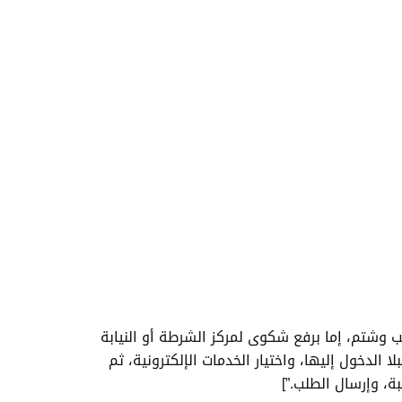
”كيف ارفع قضية على شخص شتمني؟ ” a=”يمكنك رفع قضية سب وشتم، إما برفع شكوى لمركز الشرطة أو النيابة
لدخول إليها، واختيار الخدمات الإلكترونية، ثم
ة، وإرسال الطلب.”]