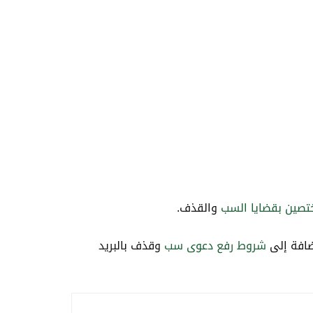
ختصين بقضايا السب
والقذف.
إضافة إلى
شروط رفع دعوى سب
وقذف بالبريد