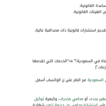
اعدة القانونية.
الهيئات القانونية.
قديم استشارات قانونية ذات مصداقية عالية.
[QA q=”ما هي الخدمات التي تقدمها مكاتب محاماة في السعودية؟” qfull=”ما هي الخدمات التي تقدمها مكاتب محاماة في السعودية؟” a=”الخدمات التي تقدمها
عات.”]
 السعودية
عبر النقر على زر الواتساب أسفل
هير بجده
، أو
محامي مخدرات
، وكيفية
توكيل
 على
استشارة محامي عن جريمة تزوير
شهادة