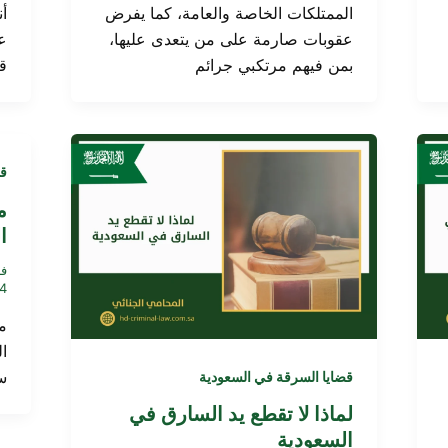
الممتلكات الخاصة والعامة، كما يفرض
أن
عقوبات صارمة على من يتعدى عليها،
ع
بمن فيهم مرتكبي جرائم
ق
قض
م
ا
فر
4
م
ا
س
قضايا السرقة في السعودية
لماذا لا تقطع يد السارق في
السعودية