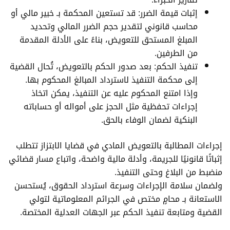
إثبات قيمة الضرر: قد تستعين المحكمة بـ خبير مالي أو
محاسب قانوني لتقدير حجم الضرر المالي وتحديد
المبلغ المستحق للتعويض، بناءً على الأدلة المقدمة
من الطرفين.
تنفيذ الحكم: بعد صدور الحكم بالتعويض، تُحال القضية
إلى محكمة التنفيذ لاسترداد المبالغ المحكوم بها.
وإذا امتنع المحكوم عليه عن التنفيذ، يمكن اتخاذ
إجراءات تحفظية مثل الحجز على أمواله أو حساباته
البنكية لضمان الوفاء بالحق.
إجراءات المطالبة بالتعويض المادي في قضايا الابتزاز تتطلب
إثباتًا قانونيًا للجريمة، وأدلة مالية واضحة، واتباع مسار قضائي
منضبط من البلاغ وحتى التنفيذ.
ولضمان سلامة الإجراءات وسرعة استرداد الحقوق، يُستحسن
الاستعانة بـ محامٍ مختص في الجرائم المعلوماتية لتولي
القضية ومتابعة تنفيذ الحكم عبر الجهات العدلية المختصة.