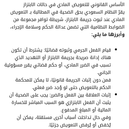
الأساس القانوني للتعويض المادي في حالات الابتزاز
يقرّ النظام السعودي بحق الضحية في المطالبة بـ التعويض
المادي عند ثبوت جريمة الابتزاز، شريطة توافر مجموعة من
الضوابط النظامية التي تضمن عدالة الحكم وسلامة الإجراء،
وأبرزها ما يلي:
قيام الفعل الجرمي وثبوته قضائيًا: يشترط أن تكون
هناك إدانة صريحة بجريمة الابتزاز أو التهديد الذي
تسبب في الضرر المادي، أو حكم قضائي يقرر مسؤولية
الجاني.
فمن دون إثبات الجريمة قانونيًا، لا يمكن للمحكمة
الحكم بالتعويض حتى لو وُجد ضرر فعلي.
إثبات العلاقة بين الفعل والضرر: يجب على الضحية أن
يثبت أن الفعل الابتزازي هو السبب المباشر للخسارة
المالية أو المبلغ المدفوع.
وفي حال تداخلت أسباب أخرى مستقلة، يمكن أن
يُخفض أو يُرفض التعويض جزئيًا.