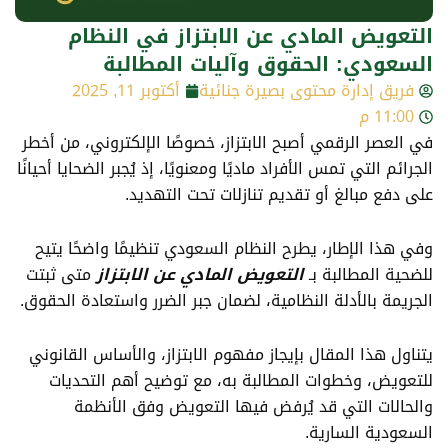
التعويض المادي عن الابتزاز في النظام
السعودي​: الحقوق وآليات المطالبة
فريق إدارة محتوى بصيرة جنائية
أكتوبر 11, 2025
11:00 م
في العصر الرقمي أصبح الابتزاز، خصوصًا الإلكتروني، من أخطر
الجرائم التي تمس الأفراد ماديًا ومعنويًا، إذ يُجبر الضحايا أحيانًا
على دفع مبالغ أو تقديم تنازلات تحت التهديد.
وفي هذا الإطار، يطرح النظام السعودي تنظيمًا واضحًا يتيح
للضحية المطالبة بـ
التعويض المادي عن الابتزاز
متى ثبتت
الجريمة بالأدلة النظامية، لضمان جبر الضرر واستعادة الحقوق.
يتناول هذا المقال بإيجاز مفهوم الابتزاز، والأساس القانوني
للتعويض، وخطوات المطالبة به، مع توضيح أهم التحديات
والحالات التي قد يُرفض فيها التعويض وفق الأنظمة
السعودية السارية.