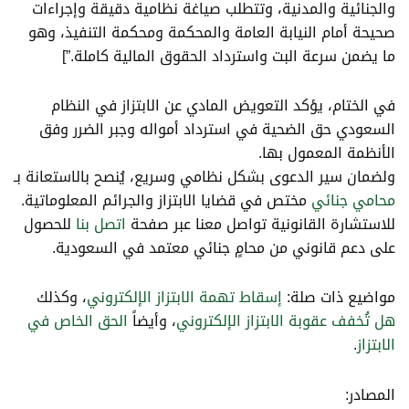
والجنائية والمدنية، وتتطلب صياغة نظامية دقيقة وإجراءات
صحيحة أمام النيابة العامة والمحكمة ومحكمة التنفيذ، وهو
ما يضمن سرعة البت واسترداد الحقوق المالية كاملة.”]
في الختام، يؤكد التعويض المادي عن الابتزاز في النظام
السعودي​ حق الضحية في استرداد أمواله وجبر الضرر وفق
الأنظمة المعمول بها.
ولضمان سير الدعوى بشكل نظامي وسريع، يُنصح بالاستعانة بـ
محامي جنائي
مختص في قضايا الابتزاز والجرائم المعلوماتية.
للاستشارة القانونية تواصل معنا عبر صفحة
اتصل بنا
للحصول
على دعم قانوني من محامٍ جنائي معتمد في السعودية.
مواضيع ذات صلة:
إسقاط تهمة الابتزاز الإلكتروني
، وكذلك
هل تُخفف عقوبة الابتزاز الإلكتروني
، وأيضاً
الحق الخاص في
الابتزاز
.
المصادر: