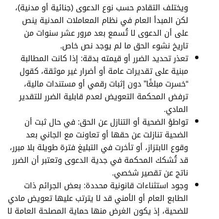
ويختلف التقادم حسب نوع الدعوى (جنائية أو مدنية)،
لكن المبدأ العام في نظام المعاملات المدنية ينص
على أن الدعوى لا تُسمع بعد مرور عشر سنوات من
تاريخ نشوء الحق ما لم يوجد نص خاص.
تعذر تحديد الضرر أو قيمته بدقة: إذا كانت المطالبة
مبنية على تقديرات عامة أو أضرار غير موثقة، كقول
“خسرت مبلغًا” دون إثبات رقمي أو مستندات مالية،
ترفض المحكمة التعويض لعدم قابلية الضرر للتقدير
المادي.
تواطؤ الضحية أو التنازل عن الحق: في حال ثبت أن
الضحية تنازلت عن حقها أو تعاونت مع الجاني بعد
وقوع الابتزاز، أو تأخرت في التبليغ فترة طويلة بلا مبرر،
قد تُشكك المحكمة في جدية الدعوى وتعتبر أن الضرر
ناتج عن تقصير شخصي.
وجود استثناءات قانونية محددة: بعض الجرائم ذات
الطابع العام أو الأمني قد لا يترتب عليها تعويض مادي
للضحية، إذ يكون الغرض منها حماية المصلحة العامة لا