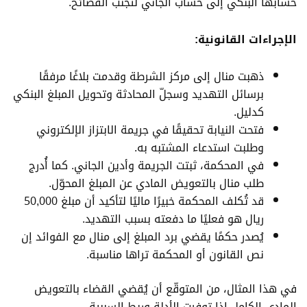
حسابها البنكي إلى حساب الجاني لتجنب الفضائح.
الإجراءات القانونية:
ذهبت منال إلى مركز الشرطة وقدمت بلاغًا مرفقًا
برسائل التهديد وسجلّ المحادثة وتحويل المبلغ البنكي
كدليل.
فتحت النيابة تحقيقًا في جريمة الابتزاز الإلكتروني
وطلبت استدعاء المشتبه به.
في المحكمة، ثبتت الجريمة وأدين الجاني. كما أُدرج
طلب منال بالتعويض المادي عن المبلغ المحوّل.
قد تُكلف المحكمة خبيرًا ماليًا لتأكيد أن مبلغ 50,000
ريال هو فعليًا ما دفعته بسبب التهديد.
يُصدر حكمًا يقضي برد المبلغ إلى منال مع الفوائد إن
نص القانون أو المحكمة تراها مناسبة.
في هذا المثال، من المتوقّع أن يُقضي القضاء بالتعويض
المادي الكامل إذا توفرت الأدلة وربط السببية.