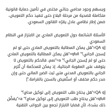
ويسهم وجود محامي جنائي مختص في تأمين حماية قانونية
متكاملة للضحية من مرحلة البلاغ حتى تنفيذ حكم التعويض،
ضمن إطار نظامي عادل يقرّه القانون السعودي.
الأسئلة الشائعة حول التعويض المادي عن الابتزاز في النظام
السعودي​
[QA q=”هل يمكن المطالبة بالتعويض المادي حتى لو لم
يُسجن الجاني؟” qfull=”هل يمكن المطالبة بالتعويض المادي
حتى لو لم يُسجن الجاني؟” a=”نعم، فالحكم بالتعويض لا
يتوقف على العقوبة الجنائية، إذ يمكن للمحكمة أن تُلزم
الجاني بالتعويض المدني متى ثبت الضرر المالي حتى وإن
صدر حكم مخفف أو استُعيض بالسجن بالغرامة.”]
[QA q=”هل يحتاج طلب التعويض إلى توكيل محامٍ؟”
qfull=”هل يحتاج طلب التعويض إلى توكيل محامٍ؟” a=”يفضَّل
ذلك بشدة، لأن قضايا الابتزاز تجمع بين الجوانب التقنية