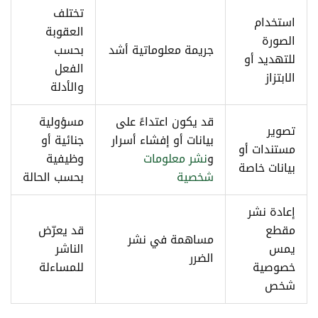
تختلف
استخدام
العقوبة
الصورة
جريمة معلوماتية أشد
بحسب
للتهديد أو
الفعل
الابتزاز
والأدلة
قد يكون اعتداءً على
مسؤولية
تصوير
بيانات أو إفشاء أسرار
جنائية أو
مستندات أو
و
نشر معلومات
وظيفية
بيانات خاصة
شخصية
بحسب الحالة
إعادة نشر
مقطع
قد يعرّض
مساهمة في نشر
يمس
الناشر
الضرر
خصوصية
للمساءلة
شخص