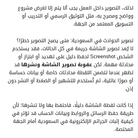
لذلك، التصوير داخل العمل يجب ألا يتم إلا لغرض مشروع
وواضح ومصرح به، مثل التوثيق الرسمي أو التدريب أو
التسويق المعتمد من الجهة.
تصوير الحوادث في السعودية: متى يصبح التصوير خطرًا؟
لا يُعد تصوير الشاشة جريمة في كل الحالات، فقد يستخدم
الشخص Screenshot لحفظ دليل على تهديد أو ابتزاز أو
محادثة مهمة. لكن
عقوبة تصوير الشاشة ونشرها
قد
تظهر عندما تتضمن اللقطة محادثات خاصة أو بيانات حساسة
أو صورًا عائلية، ثم تُستخدم للتشهير أو الضغط أو النشر دون
إذن.
إذا كانت لقطة الشاشة دليلًا، فاحتفظ بها ولا تنشرها؛ لأن
طريقة حفظ الرسائل والروابط وبيانات الحساب قد تؤثر في
كيفية إثبات الجرائم الإلكترونية في السعودية أمام الجهة
المختصة.