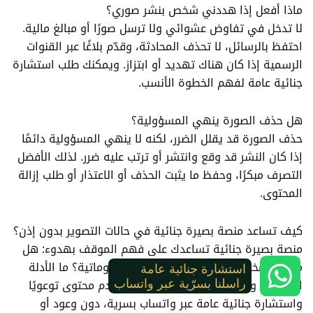
ماذا أفعل إذا هددني شخص بنشر صوري؟
لا تدخل في تفاوض عشوائي ولا ترسل صورًا أو مبالغ مالية.
احتفظ بالرسائل، لا تحذف المحادثة، وقدّم بلاغًا عبر القنوات
الرسمية إذا كان هناك تهديد أو ابتزاز. ويمكنك طلب استشارة
جنائية عامة لفهم الخطوة الأنسب.
هل حذف الصورة ينهي المسؤولية؟
حذف الصورة قد يقلل الضرر، لكنه لا ينهي المسؤولية دائمًا
إذا كان النشر قد وقع وانتشر أو ترتب عليه ضرر. لذلك الأفضل
التصرف مبكرًا، وحفظ ما يثبت الحذف أو الاعتذار أو طلب إزالة
المحتوى.
كيف تساعد منصة بصيرة جنائية في حالات التصوير بدون إذن؟
منصة بصيرة جنائية تساعدك على فهم الموقف بهدوء: هل
ما حدث مخالفة؟ هل قد يكون جريمة معلوماتية؟ ما الأدلة
استشارة جنائية عامة
المهمة؟ وما الخطوة الأقرب؟ المنصة تقدم محتوى توعويًا
راسلنا بسرّية عبر واتساب
واستشارة جنائية عامة عبر واتساب بسرية، دون وعود أو