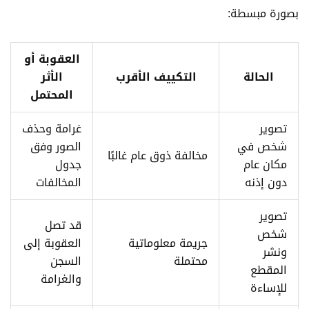
بصورة مبسطة:
العقوبة أو
الحالة
التكييف الأقرب
الأثر
المحتمل
تصوير
غرامة وحذف
شخص في
الصور وفق
مخالفة ذوق عام غالبًا
مكان عام
جدول
دون إذنه
المخالفات
تصوير
قد تصل
شخص
جريمة معلوماتية
العقوبة إلى
ونشر
محتملة
السجن
المقطع
والغرامة
للإساءة