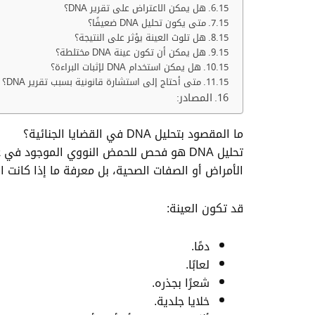
هل يمكن الاعتراض على تقرير DNA؟
متى يكون تحليل DNA ضعيفًا؟
هل تلوث العينة يؤثر على النتيجة؟
هل يمكن أن تكون عينة DNA مختلطة؟
هل يمكن استخدام DNA لإثبات البراءة؟
متى أحتاج إلى استشارة قانونية بسبب تقرير DNA؟
المصادر:
ما المقصود بتحليل DNA في القضايا الجنائية؟
تحليل DNA هو فحص للحمض النووي الموجود في عينة بيولوجية بهدف تكوين نمط وراثي يمكن مقارنته بعينة أخرى. وفي
الأمراض أو الصفات الصحية، بل معرفة ما إذا كانت
قد تكون العينة:
دمًا.
لعابًا.
شعرًا بجذره.
خلايا جلدية.