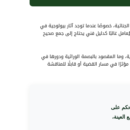
نائية، خصوصًا عندما توجد آثار بيولوجية في
ُعامل غالبًا كدليل فني يحتاج إلى جمع صحيح
ي السعودية، وما المقصود بالبصمة الوراثية ودورها في
تى يكون التحليل مؤثرًا في مسار القضية أو قابلًا للمناقشة
يعني الحكم على
العينة،