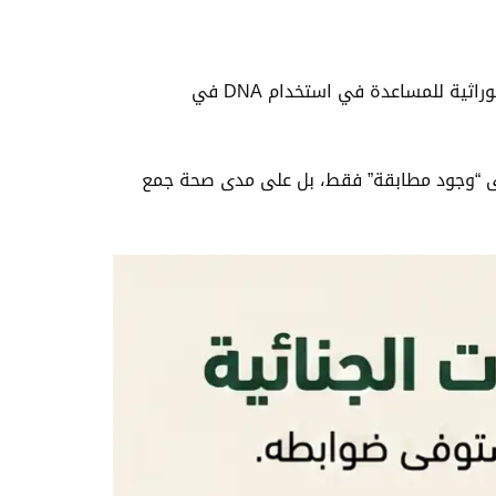
وتشير مصادر وزارة الداخلية إلى وجود مختبرات جنائية في السعودية تحتوي على فحوص DNA أو ما يعرف بالفحوص الوراثية للمساعدة في استخدام DNA في
قيمته لا تتوقف على “وجود مطابقة” فقط، بل على مدى صحة جمع