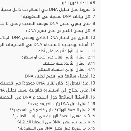
إعداد تقرير الخبير
شروط عمل تحليل DNA في السعودية داخل قضية جنائية
هل بيانات DNA محمية في السعودية؟
متى يقوي تحليل DNA موقف القضية ومتى لا يكفي وحده؟
هل يمكن الاعتراض على تقرير DNA؟
الفرق بين اختبار DNA العادي وفحص DNA الجنائي
أمثلة توضيحية لاستخدام DNA في التحقيقات الجنائية
المثال الأول: أثر دم على أداة
المثال الثاني: لعاب على كوب أو سيجارة
المثال الثالث: عينة مختلطة
المثال الرابع: استبعاد المتهم
أخطاء شائعة في فهم تحليل DNA
ماذا تفعل إذا كان تقرير DNA موجودًا في قضيتك؟
متى تحتاج إلى استشارة قانونية بسبب تحليل DNA؟
الأسئلة الشائعة حول استخدام DNA في التحقيقات الجنائية
هل تحليل DNA يثبت الجريمة وحده؟
هل البصمة الوراثية دليل قاطع في السعودية؟
ما معنى البصمة الوراثية في الإثبات الجنائي؟
كيف يتم فحص DNA في القضايا الجنائية؟
ما شروط عمل تحليل DNA في السعودية؟