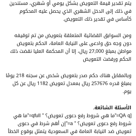
يتم تقدير قيمة التعويض بشكل يومي أو شهري، مستندين
في ذلك إلى الدخل الشهري الذي يحصل عليه المحكوم
كأساس في تقدير ذلك التعويض.
ومن السوابق القضائية المتعلقة بتعويض من تم توقيفه
دون وجه حق وادعى على النيابة العامة، الحكم بتعويض
مواطن بمبلغ 27,000 ريال، إلا أن المحكمة العليا نقضت ذلك
الحكم ورفضت التعويض
وبالمقابل هناك حكم صدر بتعويض شخص عن سجنه 218 يومًا
بمبلغ قدره 257676 ريال بمعدل تعويض 1182 ريال عن كل
يوم.
الأسئلة الشائعة.
[QA q=”ما هي شروط رفع دعوى تعويض؟ ” qfull=”ما هي
شروط رفع دعوى تعويض؟ ” a=”إن أهم شرط في دعوى
تعويض ضد النيابة العامة في السعودية يتمثل بوقوع الخطأ