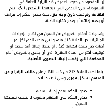
إن المقصود من دعوى تعويض ضد النيابة العامة في
السعودية، هي: الدعوى التي
يرفعها الشخص الذي يتم
اتهامه
وتوقيفه
دون وجه حق
، حيث يصدر الحكم إما ببراءته
أو بعدم إدانته أو بعدم كفاية الأدلة.
وقد جاءت أحكام التعويض عن السجن في
نظام الإجراءات
الجزائية
بنص المادة 215 منه، والتي منحت الحق لكل من
أصابه ضرر نتيجة اتهامه كيدًا، أو نتيجة إطالة أمد سجنه أو
توقيفه أكثر من المدة المقررة، في أن يدعي بالتعويض أمام
المحكمة التي رُفعت إليها الدعوى الأصلية
.
بينما نصت المادة 213 من ذات النظام على
حالات الإفراج عن
المتهم بشكل فوري
وهي ثلاث حالات:
صدور الحكم بعدم إدانة المتهم.
صدور الحكم على المتهم بعقوبة لا يتطلب تنفيذها
السجن.